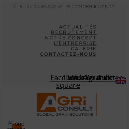
Aller
Tél. +33 (0)3 80 35 20 60
contact@agriconsult.fr
au
contenu
ACTUALITÉS
RECRUTEMENT
NOTRE CONCEPT
L’ENTREPRISE
GALERIE
CONTACTEZ-NOUS
Facebook-
Linkedin
Instagram
Youtube
Twitter
square
Phone-
square-