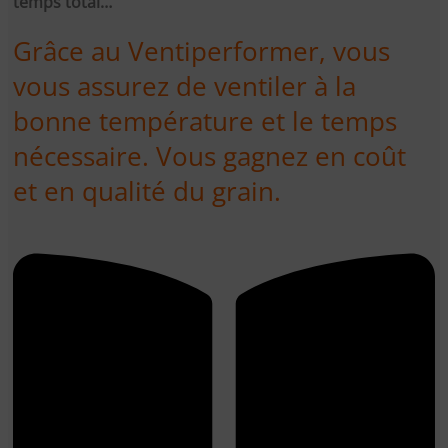
temps total…
Grâce au Ventiperformer, vous
vous assurez de ventiler à la
bonne température et le temps
nécessaire. Vous gagnez en coût
et en qualité du grain.