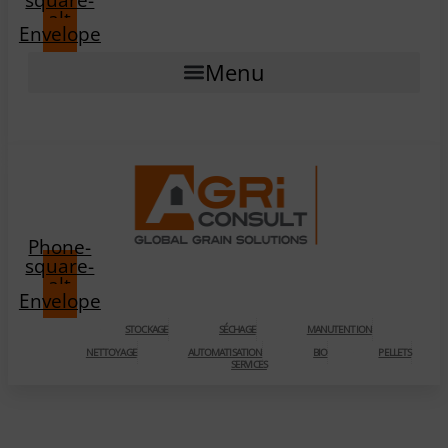
alt
Envelope
Menu
Phone-
square-
alt
Envelope
STOCKAGE
SÉCHAGE
MANUTENTION
NETTOYAGE
AUTOMATISATION
BIO
PELLETS
SERVICES