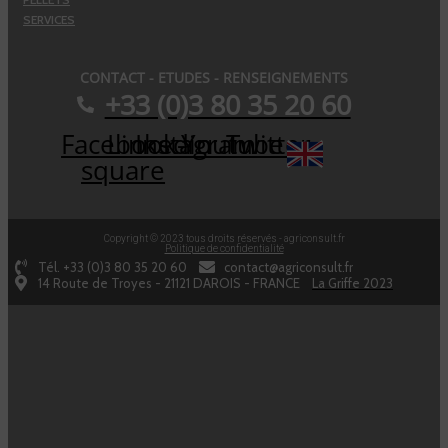
SERVICES
CONTACT - ETUDES - RENSEIGNEMENTS
+33 (0)3 80 35 20 60
Facebook-
Linkedin
Instagram
Youtube
Twitter
square
Copyright © 2023 tous droits réservés - agriconsult.fr
Politique de confidentialité
Tél. +33 (0)3 80 35 20 60
contact@agriconsult.fr
14 Route de Troyes - 21121 DAROIS - FRANCE
La Griffe 2023