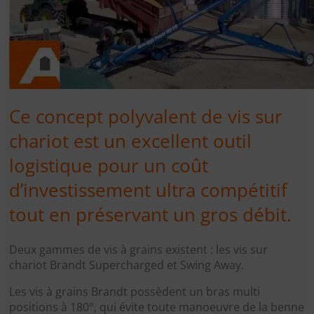
Ce concept polyvalent de vis sur
chariot est un excellent outil
logistique pour un coût
d’investissement ultra compétitif
tout en préservant un gros débit.
Deux gammes de vis à grains existent : les vis sur
chariot Brandt Supercharged et Swing Away.
Les vis à grains Brandt possèdent un bras multi
positions à 180°, qui évite toute manoeuvre de la benne