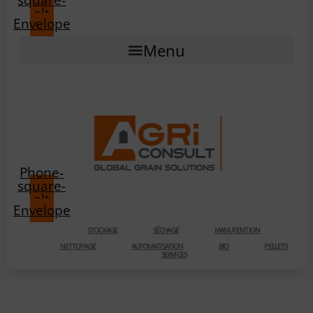
alt
Envelope
Menu
Phone-
square-
alt
Envelope
STOCKAGE
SÉCHAGE
MANUTENTION
NETTOYAGE
AUTOMATISATION
BIO
PELLETS
SERVICES