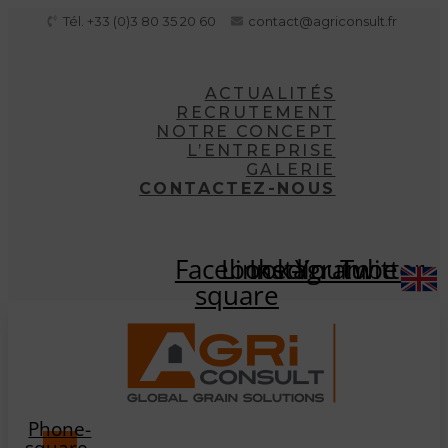
Aller
Tél. +33 (0)3 80 35 20 60
contact@agriconsult.fr
au
contenu
ACTUALITÉS
RECRUTEMENT
NOTRE CONCEPT
L’ENTREPRISE
GALERIE
CONTACTEZ-NOUS
Facebook-
Linkedin
Instagram
Youtube
Twitter
square
Phone-
square-