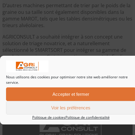
D’autres machines permettant de trier par le poids de la
graine ou sa taille sont également disponibles dans la
gamme MAROT, tels que les tables densimétriques ou les
trieurs alvéolaires.
AGRICONSULT a souhaité intégrer à son concept une
solution de triage novatrice, et a naturellement
sélectionné le SMARTSORT pour intégrer sa gamme de
produits premium. Ce trieur optique permet de finaliser
une qualité sélective sans égale.
Nous utilisons des cookies pour optimiser notre site web améliorer notre
service.
Accepter et fermer
Voir les préférences
Politique de cookies
Politique de confidentialité