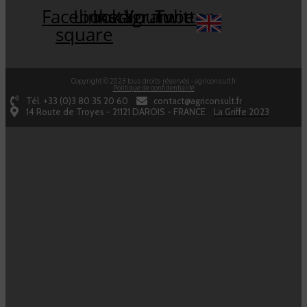
Facebook-
Linkedin
Instagram
Youtube
Twitter
square
Copyright © 2023 tous droits réservés - agriconsult.fr
Politique de confidentialité
Tél. +33 (0)3 80 35 20 60
contact@agriconsult.fr
14 Route de Troyes - 21121 DAROIS - FRANCE
La Griffe 2023