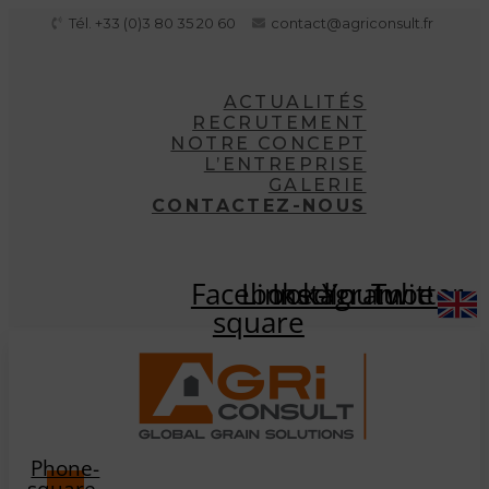
Aller
Tél. +33 (0)3 80 35 20 60
contact@agriconsult.fr
au
contenu
ACTUALITÉS
RECRUTEMENT
NOTRE CONCEPT
L’ENTREPRISE
GALERIE
CONTACTEZ-NOUS
Facebook-
Linkedin
Instagram
Youtube
Twitter
square
Phone-
square-