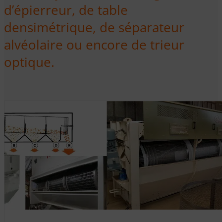
d’épierreur, de table
densimétrique, de séparateur
alvéolaire ou encore de trieur
optique.