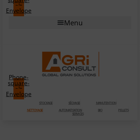
alt
Envelope
Menu
Phone-
square-
alt
Envelope
STOCKAGE
SÉCHAGE
MANUTENTION
NETTOYAGE
AUTOMATISATION
BIO
PELLETS
SERVICES