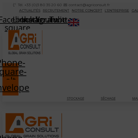
Aller
Tél. +33 (0)3 80 35 20 60
contact@agriconsult.fr
ACTUALITÉS
RECRUTEMENT
NOTRE CONCEPT
L’ENTREPRISE
GAL
au
Facebook-
Linkedin
Instagram
Youtube
Twitter
contenu
square
Phone-
quare-
alt
nvelope
STOCKAGE
SÉCHAGE
MA