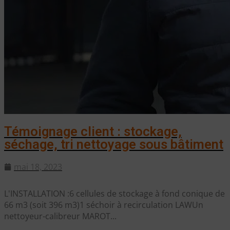
Témoignage client : stockage,
séchage, tri nettoyage sous bâtiment
mai 18, 2023
L'INSTALLATION :6 cellules de stockage à fond conique de
66 m3 (soit 396 m3)1 séchoir à recirculation LAWUn
nettoyeur-calibreur MAROT...