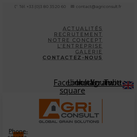
Aller
Tél. +33 (0)3 80 35 20 60
contact@agriconsult.fr
au
contenu
ACTUALITÉS
RECRUTEMENT
NOTRE CONCEPT
L’ENTREPRISE
GALERIE
CONTACTEZ-NOUS
Facebook-
Linkedin
Instagram
Youtube
Twitter
square
Phone-
square-