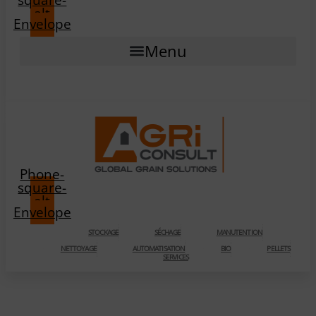
alt
Envelope
Menu
Phone-
square-
alt
Envelope
STOCKAGE
SÉCHAGE
MANUTENTION
NETTOYAGE
AUTOMATISATION
BIO
PELLETS
SERVICES